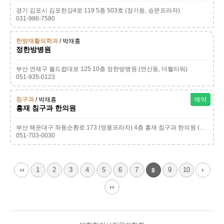
경기 김포시 김포한강4로 119 5층 503호 (장기동, 승문프라자)
031-986-7580
한방재활의학과
/ 박재홍
정한방병원
부산 연제구 월드컵대로 125 10층 정한방병원 (연산동, 더웰타워)
051-935-0123
침구과
/ 박재흥
예약
흥재 침구과 한의원
부산 해운대구 좌동순환로 173 (영풍프라자) 4층 흥재 침구과 한의원 (좌동, 영풍프라자)
051-703-0030
1
2
3
4
5
6
7
9
10
8