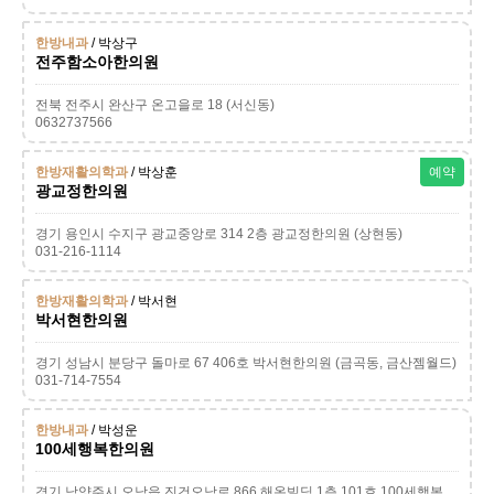
한방내과
/ 박상구
전주함소아한의원
전북 전주시 완산구 온고을로 18 (서신동)
0632737566
한방재활의학과
/ 박상훈
예약
광교정한의원
경기 용인시 수지구 광교중앙로 314 2층 광교정한의원 (상현동)
031-216-1114
한방재활의학과
/ 박서현
박서현한의원
경기 성남시 분당구 돌마로 67 406호 박서현한의원 (금곡동, 금산젬월드)
031-714-7554
한방내과
/ 박성운
100세행복한의원
경기 남양주시 오남읍 진건오남로 866 해온빌딩 1층 101호 100세행복한의원 (양지리)