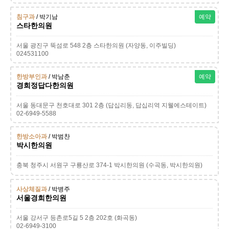
침구과
/ 박기남
예약
스타한의원
서울 광진구 뚝섬로 548 2층 스타한의원 (자양동, 이주빌딩)
024531100
한방부인과
/ 박남춘
예약
경희정답다한의원
서울 동대문구 천호대로 301 2층 (답십리동, 답십리역 지웰에스테이트)
02-6949-5588
한방소아과
/ 박범찬
박시한의원
충북 청주시 서원구 구룡산로 374-1 박시한의원 (수곡동, 박시한의원)
사상체질과
/ 박병주
서울경희한의원
서울 강서구 등촌로5길 5 2층 202호 (화곡동)
02-6949-3100