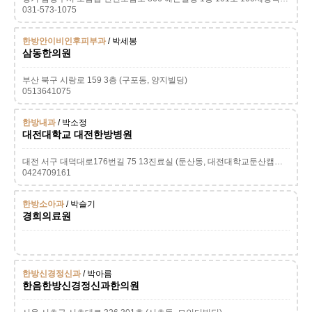
031-573-1075
한방안이비인후피부과
/ 박세봉
삼동한의원
부산 북구 시랑로 159 3층 (구포동, 양지빌딩)
0513641075
한방내과
/ 박소정
대전대학교 대전한방병원
대전 서구 대덕대로176번길 75 13진료실 (둔산동, 대전대학교둔산캠퍼스)
0424709161
한방소아과
/ 박슬기
경희의료원
한방신경정신과
/ 박아름
한음한방신경정신과한의원