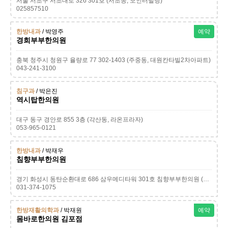
서울 서초구 서초대로 326 301호 (서초동, 모인터빌딩)
025857510
한방내과
/ 박영주
예약
경희부부한의원
충북 청주시 청원구 율량로 77 302-1403 (주중동, 대원칸타빌2차아파트)
043-241-3100
침구과
/ 박은진
역시탑한의원
대구 동구 경안로 855 3층 (각산동, 라온프라자)
053-965-0121
한방내과
/ 박재우
침향부부한의원
경기 화성시 동탄순환대로 686 삼우메디타워 301호 침향부부한의원 (영천동)
031-374-1075
한방재활의학과
/ 박재원
예약
몸바로한의원 김포점