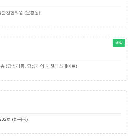
팔팔힘찬한의원 (문흥동)
예약
2층 (답십리동, 답십리역 지웰에스테이트)
202호 (화곡동)