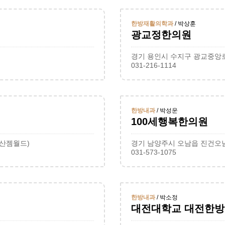
한방재활의학과
/ 박상훈
광교정한의원
경기 용인시 수지구 광교중앙로 
031-216-1114
한방내과
/ 박성운
100세행복한의원
금산젬월드)
경기 남양주시 오남읍 진건오남로
031-573-1075
한방내과
/ 박소정
대전대학교 대전한