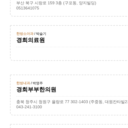
부산 북구 시랑로 159 3층 (구포동, 양지빌딩)
0513641075
한방소아과
/ 박슬기
경희의료원
한방내과
/ 박영주
경희부부한의원
충북 청주시 청원구 율량로 77 302-1403 (주중동, 대원칸타빌
043-241-3100