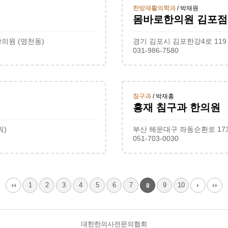
한방재활의학과
/ 박재원
몸바로한의원 김포점
의원 (영천동)
경기 김포시 김포한강4로 119 
031-986-7580
침구과
/ 박재흥
흥재 침구과 한의원
워)
부산 해운대구 좌동순환로 173
051-703-0030
1
2
3
4
5
6
7
9
10
8
대한한의사전문의협회