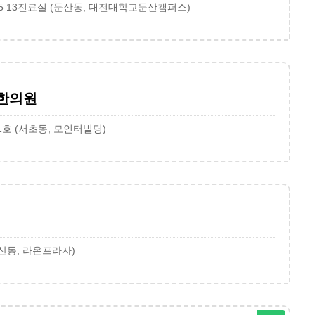
5 13진료실 (둔산동, 대전대학교둔산캠퍼스)
한의원
1호 (서초동, 모인터빌딩)
각산동, 라온프라자)