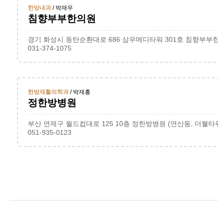
한방내과
/ 박재우
침향부부한의원
경기 화성시 동탄순환대로 686 삼우메디타워 301호 침향부부한
031-374-1075
한방재활의학과
/ 박재홍
정한방병원
부산 연제구 월드컵대로 125 10층 정한방병원 (연산동, 더웰타
051-935-0123
다음
맨끝