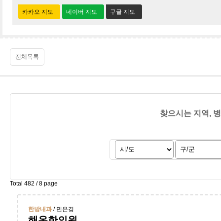
카카오 지도
네이버 지도
구글 지도
전체목록
찾으시는 지역, 
Total 482 /
8 page
한방내과
/ 민은경
해온한의원