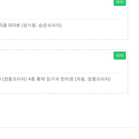
예약
5층 503호 (장기동, 승문프라자)
예약
 (영풍프라자) 4층 흥재 침구과 한의원 (좌동, 영풍프라자)