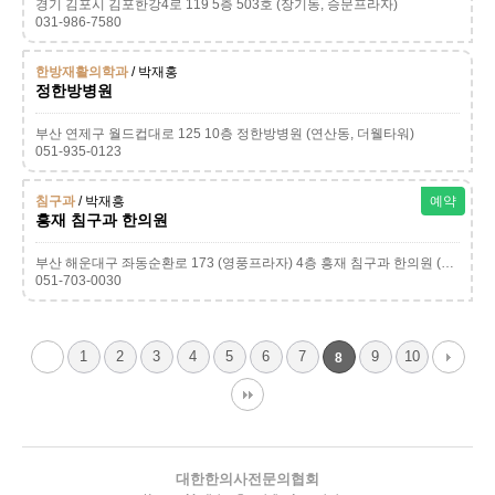
경기 김포시 김포한강4로 119 5층 503호 (장기동, 승문프라자)
031-986-7580
한방재활의학과
/ 박재홍
정한방병원
부산 연제구 월드컵대로 125 10층 정한방병원 (연산동, 더웰타워)
051-935-0123
침구과
/ 박재흥
예약
흥재 침구과 한의원
부산 해운대구 좌동순환로 173 (영풍프라자) 4층 흥재 침구과 한의원 (좌동, 영풍프라자)
051-703-0030
1
2
3
4
5
6
7
9
10
8
대한한의사전문의협회