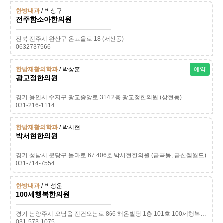
한방내과
/ 박상구
전주함소아한의원
전북 전주시 완산구 온고을로 18 (서신동)
0632737566
한방재활의학과
/ 박상훈
예약
광교정한의원
경기 용인시 수지구 광교중앙로 314 2층 광교정한의원 (상현동)
031-216-1114
한방재활의학과
/ 박서현
박서현한의원
경기 성남시 분당구 돌마로 67 406호 박서현한의원 (금곡동, 금산젬월드)
031-714-7554
한방내과
/ 박성운
100세행복한의원
경기 남양주시 오남읍 진건오남로 866 해온빌딩 1층 101호 100세행복한의원 (양지리)
031-573-1075