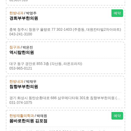
025857510
한방내과
/ 박영주
예약
경희부부한의원
충북 청주시 청원구 율량로 77 302-1403 (주중동, 대원칸타빌2차아파트)
043-241-3100
침구과
/ 박은진
역시탑한의원
대구 동구 경안로 855 3층 (각산동, 라온프라자)
053-965-0121
한방내과
/ 박재우
침향부부한의원
경기 화성시 동탄순환대로 686 삼우메디타워 301호 침향부부한의원 (영천동)
031-374-1075
한방재활의학과
/ 박재원
예약
몸바로한의원 김포점