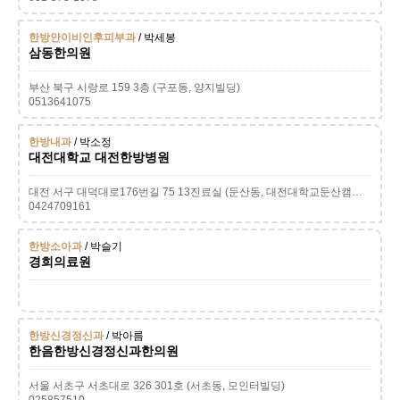
한방안이비인후피부과
/ 박세봉
삼동한의원
부산 북구 시랑로 159 3층 (구포동, 양지빌딩)
0513641075
한방내과
/ 박소정
대전대학교 대전한방병원
대전 서구 대덕대로176번길 75 13진료실 (둔산동, 대전대학교둔산캠퍼스)
0424709161
한방소아과
/ 박슬기
경희의료원
한방신경정신과
/ 박아름
한음한방신경정신과한의원
서울 서초구 서초대로 326 301호 (서초동, 모인터빌딩)