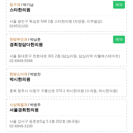
침구과
/ 박기남
예약
스타한의원
서울 광진구 뚝섬로 548 2층 스타한의원 (자양동, 이주빌딩)
024531100
한방부인과
/ 박남춘
예약
경희정답다한의원
서울 동대문구 천호대로 301 2층 (답십리동, 답십리역 지웰에스테이트)
02-6949-5588
한방소아과
/ 박범찬
박시한의원
충북 청주시 서원구 구룡산로 374-1 박시한의원 (수곡동, 박시한의원)
사상체질과
/ 박병주
서울경희한의원
서울 강서구 등촌로5길 5 2층 202호 (화곡동)
02-6949-3100