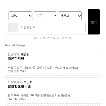
검색
입력 후 검색버튼을 클릭해 주세요
Total 482 /
8 page
한방내과
/ 민은경
해온한의원
서울 구로구 새말로 97 10층 (구로동, 신도림테크노마트)
02-2111-7575
사상체질과
/ 박근희
팔팔힘찬한의원
광주 북구 서하로 389 3층 팔팔힘찬한의원 (문흥동)
062-265-8875