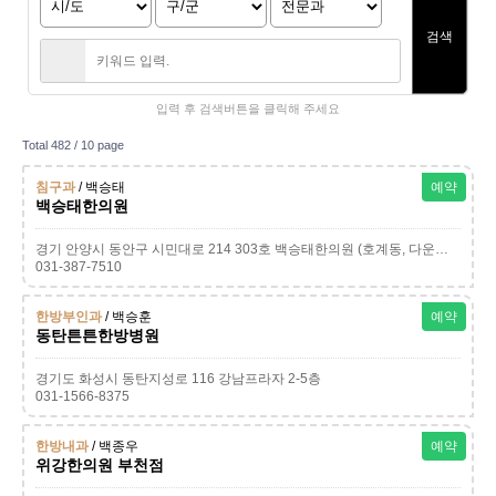
검색
입력 후 검색버튼을 클릭해 주세요
Total 482 /
10 page
침구과
/ 백승태
예약
백승태한의원
경기 안양시 동안구 시민대로 214 303호 백승태한의원 (호계동, 다운타운빌딩)
031-387-7510
한방부인과
/ 백승훈
예약
동탄튼튼한방병원
경기도 화성시 동탄지성로 116 강남프라자 2-5층
031-1566-8375
한방내과
/ 백종우
예약
위강한의원 부천점