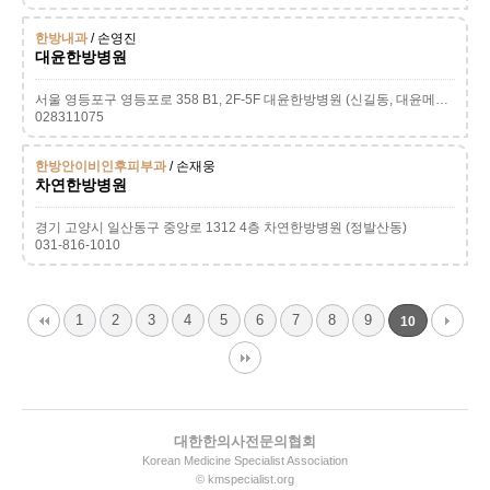
한방내과
/ 손영진
대윤한방병원
서울 영등포구 영등포로 358 B1, 2F-5F 대윤한방병원 (신길동, 대윤메디컬센터)
028311075
한방안이비인후피부과
/ 손재웅
차연한방병원
경기 고양시 일산동구 중앙로 1312 4층 차연한방병원 (정발산동)
031-816-1010
1
2
3
4
5
6
7
8
9
10
대한한의사전문의협회
Korean Medicine Specialist Association
© kmspecialist.org