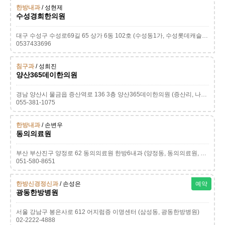
한방내과
/ 성현제
수성경희한의원
대구 수성구 수성로69길 65 상가 6동 102호 (수성동1가, 수성롯데캐슬더퍼스트2단지)
0537433696
침구과
/ 성희진
양산365데이한의원
경남 양산시 물금읍 증산역로 136 3층 양산365데이한의원 (증산리, 나래클래스)
055-381-1075
한방내과
/ 손변우
동의의료원
부산 부산진구 양정로 62 동의의료원 한방6내과 (양정동, 동의의료원, 동의병원, 동의대학교한방병원)
051-580-8651
한방신경정신과
/ 손성은
예약
광동한방병원
서울 강남구 봉은사로 612 어지럼증 이명센터 (삼성동, 광동한방병원)
02-2222-4888