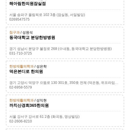
해아림한의원잠실점
서울 송파구 올림픽로 102 3층 (잠실동, 서일빌딩)
0269547575
침구과
/ 성원석
동국대학교 분당한방병원
경기 성남시 분당구 불정로 268 (수내동, 동국대학교 분당한방병원)
031-710-3725
한방재활의학과
/ 성은학
덕은본디로 한의원
경기 고양시 덕양구 으뜸로 130 301호, 350호 전체 (덕은동, 위프라임트윈타워)
02-6958-5579
한방재활의학과
/ 성익현
까치산경희365한의원
서울 강서구 강서로 61 2층 (화곡동, 영상빌딩)
02-2606-8210