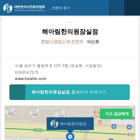
_ 전문의 찾기
해아림한의원잠실점
한방신경정신과 전문의
/
석선희
서울 송파구 올림픽로 102 3층 (잠실동, 서일빌딩)
0269547575
www.healim.com
해아림한의원잠실점
홈페이지 바로가기
지도 잠금해제
해아림한의원잠실점