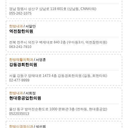
경남 창원시 성산구 상남로 118 601호 (상남동, CNN타워)
055-262-1075
한방내과
/ 서알안
역전참한의원
전북 전주시 덕진구 백제대로 840 2층 (우아동3가, 역전참한의원)
063-241-7810
한방재활의학과
/ 서영훈
강동경희한의원
서울 강동구 양재대로 1473 4층 강동경희한의원 (길동, 희헌타워)
02-477-9999
한방내과
/ 서희정
현대중공업한의원
울산 동구 방어진순환도로 1000 문화관 3층 (전하동, 현대중공업)
0522035013
한방신경정신과
/ 석선희