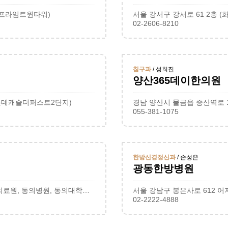
 위프라임트윈타워)
서울 강서구 강서로 61 2층 (
02-2606-8210
침구과
/ 성희진
양산365데이한의원
수성롯데캐슬더퍼스트2단지)
경남 양산시 물금읍 증산역로 1
055-381-1075
한방신경정신과
/ 손성은
광동한방병원
부산 부산진구 양정로 62 동의의료원 한방6내과 (양정동, 동의의료원, 동의병원, 동의대학교한방병원)
서울 강남구 봉은사로 612 
02-2222-4888