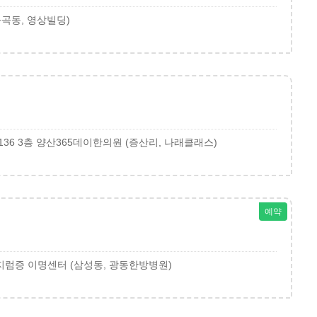
화곡동, 영상빌딩)
36 3층 양산365데이한의원 (증산리, 나래클래스)
예약
어지럼증 이명센터 (삼성동, 광동한방병원)