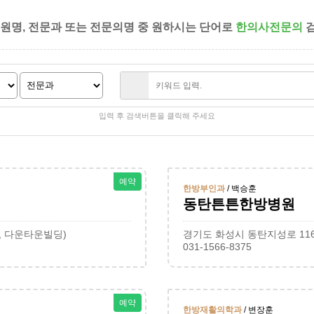
병원명, 전문과 또는 전문의명 중 원하시는 단어로
한의사전문의
검
입력 후 검색버튼을 클릭해 주세요
예약
한방부인과
/ 백승훈
동탄튼튼한방병원
, 다운타운빌딩)
경기도 화성시 동탄지성로 116
031-1566-8375
예약
한방재활의학과
/ 변장훈