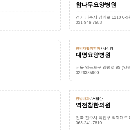
참나무요양병원
경기 파주시 경의로 1218 6
031-946-7583
한방재활의학과
/ 서상경
대명요양병원
서울 영등포구 양평로 99 (양
0226385900
한방내과
/ 서알안
역전참한의원
전북 전주시 덕진구 백제대로 8
063-241-7810