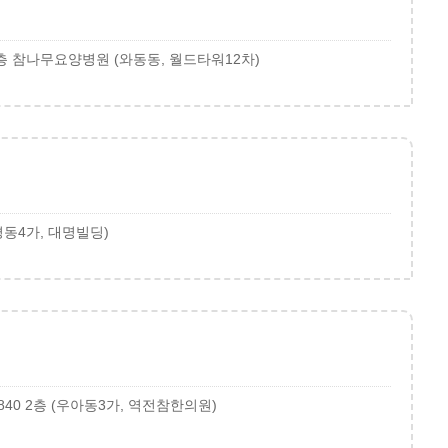
-9층 참나무요양병원 (와동동, 월드타워12차)
평동4가, 대명빌딩)
40 2층 (우아동3가, 역전참한의원)