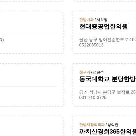
한방내과
/ 서희정
현대중공업한의원
워)
울산 동구 방어진순환도로 100
0522035013
침구과
/ 성원석
동국대학교 분당한
경기 성남시 분당구 불정로 26
031-710-3725
한방재활의학과
/ 성익현
까치산경희365한의