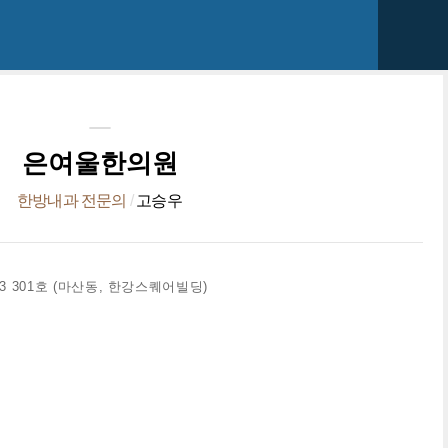
은여울한의원
한방내과 전문의
/
고승우
3 301호 (마산동, 한강스퀘어빌딩)