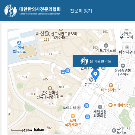
_ 전문의 찾기
은여울한의원
50m