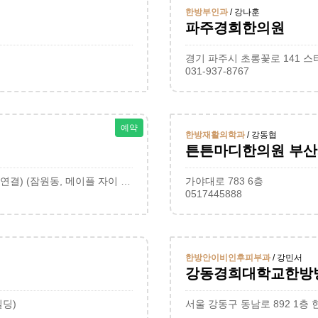
한방부인과
/ 강나훈
파주경희한의원
경기 파주시 초롱꽃로 141 스타
031-937-8767
예약
한방재활의학과
/ 강동협
튼튼마디한의원 부
서울 서초구 잠원로4길 50 메이플자이플라자 서관 2층 (잠원역 연결) (잠원동, 메이플 자이 근린생활시설)
가야대로 783 6층
0517445888
한방안이비인후피부과
/ 강민서
강동경희대학교한방
빌딩)