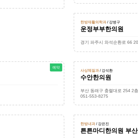
한방재활의학과
/ 강병구
운정부부한의원
경기 파주시 와석순환로 66 20
예약
사상체질과
/ 강석환
수안한의원
부산 동래구 충렬대로 254 2
051-553-8275
한방내과
/ 강은진
튼튼마디한의원 부