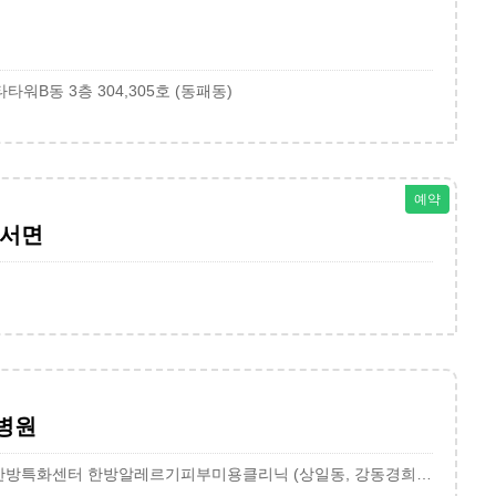
타워B동 3층 304,305호 (동패동)
예약
산서면
병원
서울 강동구 동남로 892 1층 한방특화센터 한방알레르기피부미용클리닉 (상일동, 강동경희대학교병원)