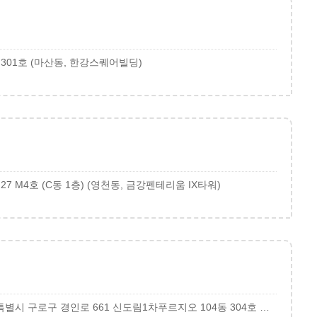
 301호 (마산동, 한강스퀘어빌딩)
 M4호 (C동 1층) (영천동, 금강펜테리움 IX타워)
서울 구로구 경인로 661 서울특별시 구로구 경인로 661 신도림1차푸르지오 104동 304호 생기한의원 신도림점 (신도림동, 신도림1차푸르지오)