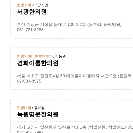
한방소아과
/ 강기연
서광한의원
부산 기장군 기장읍 읍내로 108-1 2층 (동부리, 파크빌딩)
051-721-8288
한방안이비인후피부과
/ 강동원
경희이룸한의원
02-593-8575
한방내과
/ 강미정
녹원명문한의원
경기 고양시 일산동구 일산로 461 1층 (정발산동, 정발산1145
031-916-7982