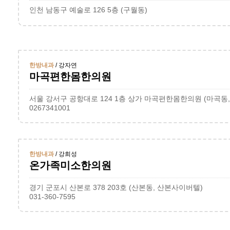
인천 남동구 예술로 126 5층 (구월동)
한방내과
/ 강자연
마곡편한몸한의원
서울 강서구 공항대로 124 1층 상가 마곡편한몸한의원 (마곡동
0267341001
한방내과
/ 강희성
온가족미소한의원
경기 군포시 산본로 378 203호 (산본동, 산본사이버텔)
031-360-7595