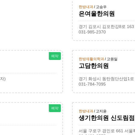
한방내과
/ 고승우
은여울한의원
경기 김포시 김포한강8로 163
031-985-2370
예약
한방재활의학과
/ 고원일
고담한의원
자)
경기 화성시 동탄첨단산업1로 27
031-784-7095
예약
한방내과
/ 고지윤
생기한의원 신도림점