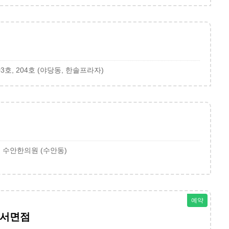
3호, 204호 (야당동, 한솔프라자)
층 수안한의원 (수안동)
예약
산서면점